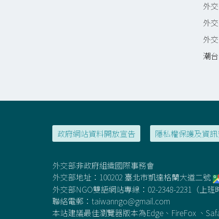
外交部
外交部
外交部
潮台灣
政府網站資料開放宣告
隱私權保護及資訊
外交部非政府組織國際事務會
外交部地址：100202 臺北市凱達格蘭大道二號
外交部NGO雙語網站專線：02-2348-2231（上班時間
聯絡電郵：
taiwanngo@gmail.com
本站建議最佳瀏覽器版本為Edge、FireFox 、Sa