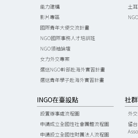
能力建構
土耳
影片專區
NG
國際青年大使交流計畫
NGO國際事務人才培訓班
NGO領袖論壇
女力外交專案
選送NGO幹部赴海外實習計畫
選送青年學子赴海外實習計畫
INGO在臺設點
社群
設置辦事處流程圖
外交部
申請成立全國性社會團體流程圖
留台校
Asso
申請設立全國性財團法人流程圖