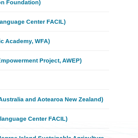
oundation)
ge Center FACIL)
Academy, WFA)
erment Project, AWEP)
a and Aotearoa New Zealand)
ge Center FACIL)