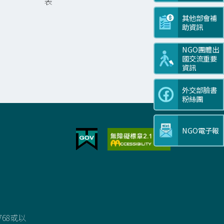
表
其他部會補
助資訊
NGO團體出
國交流重要
資訊
外交部臉書
粉絲團
NGO電子報
768或以