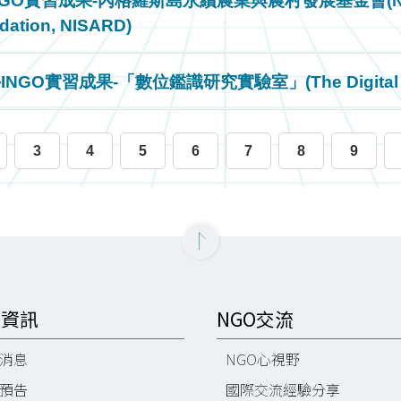
習成果-內格羅斯島永續農業與農村發展基金會(Negros Isla
dation, NISARD)
實習成果-「數位鑑識研究實驗室」(The Digital Forens
3
4
5
6
7
8
9
O資訊
NGO交流
消息
NGO心視野
預告
國際交流經驗分享