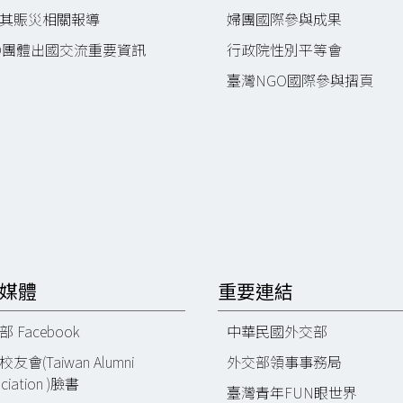
其賑災相關報導
婦團國際參與成果
O團體出國交流重要資訊
行政院性別平等會
臺灣NGO國際參與摺頁
媒體
重要連結
 Facebook
中華民國外交部
友會(Taiwan Alumni
外交部領事事務局
ciation )臉書
臺灣青年FUN眼世界