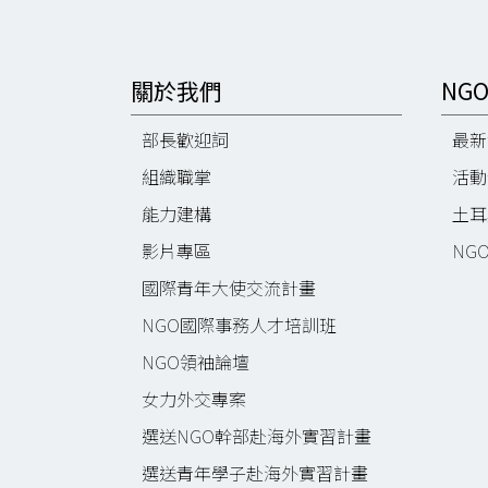
關於我們
NG
部長歡迎詞
最新
組織職掌
活動
能力建構
土耳
影片專區
NG
國際青年大使交流計畫
NGO國際事務人才培訓班
NGO領袖論壇
女力外交專案
選送NGO幹部赴海外實習計畫
選送青年學子赴海外實習計畫