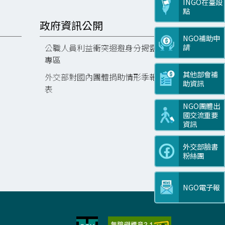
INGO在臺設
點
政府資訊公開
NGO補助申
請
公職人員利益衝突迴避身分揭露
專區
其他部會補
外交部對國內團體捐助情形季報
助資訊
表
NGO團體出
國交流重要
資訊
外交部臉書
粉絲團
NGO電子報