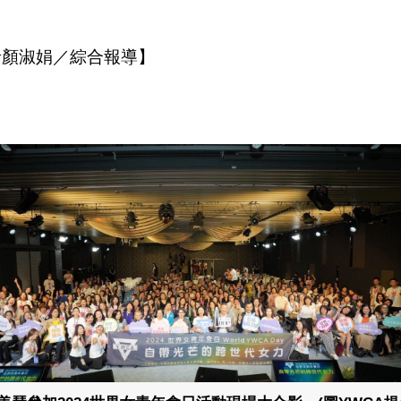
者顏淑娟／綜合報導】