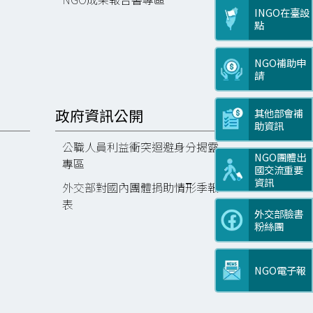
INGO在臺設
點
NGO補助申
請
政府資訊公開
其他部會補
助資訊
公職人員利益衝突迴避身分揭露
NGO團體出
專區
國交流重要
資訊
外交部對國內團體捐助情形季報
表
外交部臉書
粉絲團
NGO電子報