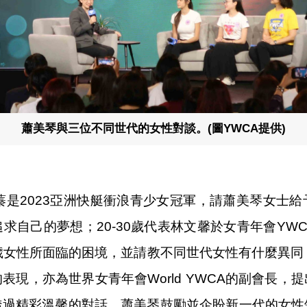
蕭美琴與三位不同世代的女性對談。(圖YWCA提供)
蓁是2023亞洲快艇衝浪青少女冠軍，請蕭美琴女士
求自己的夢想；20-30歲代表林文馨於女青年會YW
歲女性所面臨的困境，並請教不同世代女性有什麼異同
表現，亦為世界女青年會World YWCA的副會長，
透過精彩溫馨的對話，蕭美琴鼓勵並企盼新一代的女性