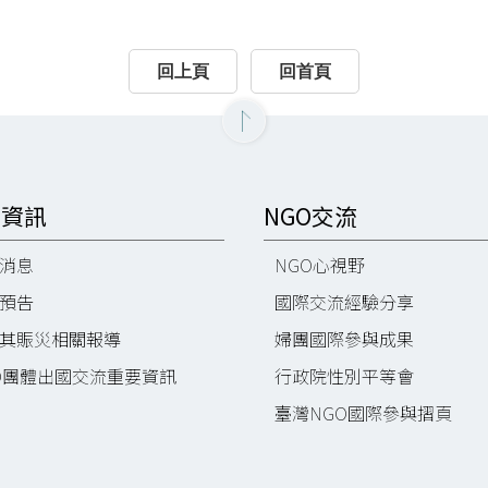
回上頁
回首頁
O資訊
NGO交流
消息
NGO心視野
預告
國際交流經驗分享
其賑災相關報導
婦團國際參與成果
O團體出國交流重要資訊
行政院性別平等會
臺灣NGO國際參與摺頁