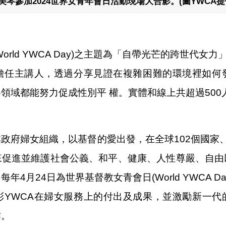
美琴參加2024世界女青年會日活動現場大合影。(圖YWCA提
rld YWCA Day)之主題為「自帶光芒的跨世代女
擔任主講人，透過分享見證在複雜困難的環境裡如何
領域都能努力促成性別平 權。實體和線上共超過500
政府婦女組織，以基督的愛出發，在全球102個國家、擁
來促進並維護社會公義、和平、健康、人性尊嚴、自由
4月24日為世界基督教女青會日(World YWCA 
YWCA在婦女服務上的付出及成果，並激勵新一代
作。