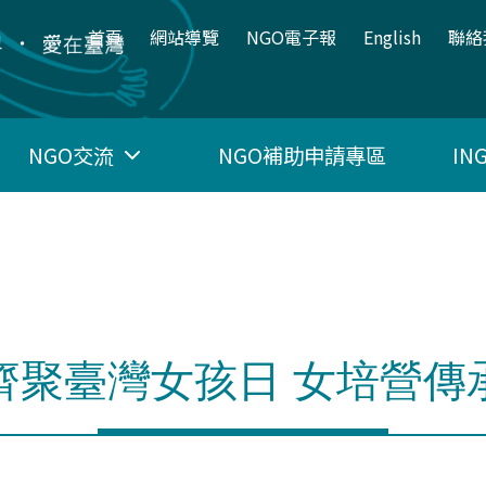
:::
首頁
網站導覽
NGO電子報
English
聯絡
NGO交流
NGO補助申請專區
I
齊聚臺灣女孩日 女培營傳