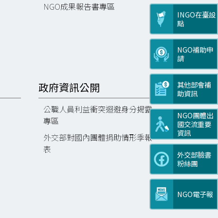
NGO成果報告書專區
INGO在臺設
點
NGO補助申
請
其他部會補
政府資訊公開
助資訊
公職人員利益衝突迴避身分揭露
NGO團體出
專區
國交流重要
資訊
外交部對國內團體捐助情形季報
表
外交部臉書
粉絲團
NGO電子報