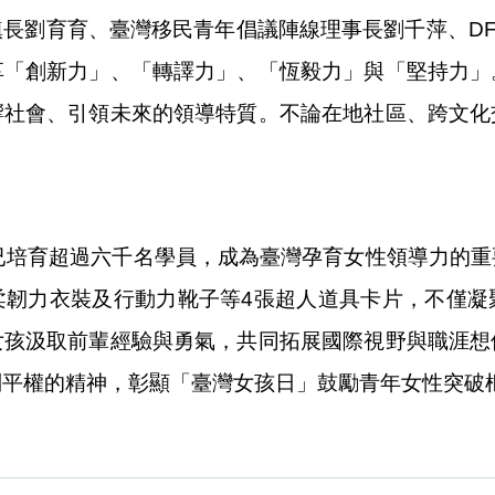
長劉育育、臺灣移民青年倡議陣線理事長劉千萍、D
享「創新力」、「轉譯力」、「恆毅力」與「堅持力」
響社會、引領未來的領導特質。不論在地社區、跨文化
已培育超過六千名學員，成為臺灣孕育女性領導力的
柔韌力衣裝及行動力靴子等4張超人道具卡片，不僅凝
女孩汲取前輩經驗與勇氣，共同拓展國際視野與職涯想
別平權的精神，彰顯「臺灣女孩日」鼓勵青年女性突破