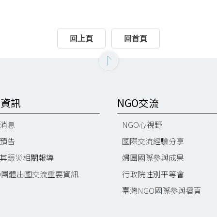
回上頁
回首頁
O資訊
NGO交流
消息
NGO心視野
預告
國際交流經驗分享
其賑災相關報導
婦團國際參與成果
O團體出國交流重要資訊
行政院性別平等會
臺灣NGO國際參與摺頁