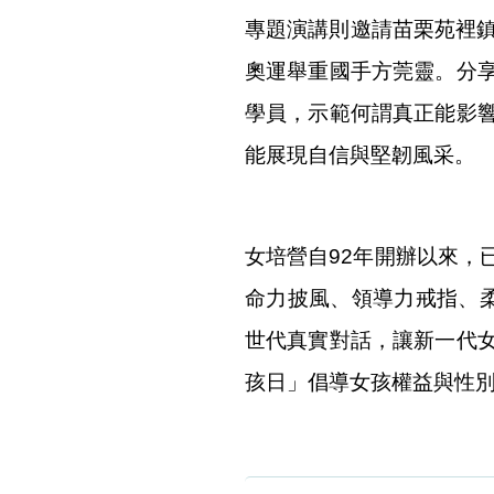
專題演講則邀請苗栗苑裡鎮
奧運舉重國手方莞靈。分
學員，示範何謂真正能影
能展現自信與堅韌風采。
女培營自92年開辦以來，
命力披風、領導力戒指、
世代真實對話，讓新一代
孩日」倡導女孩權益與性