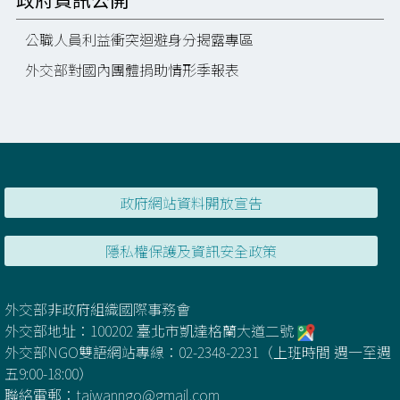
公職人員利益衝突迴避身分揭露專區
外交部對國內團體捐助情形季報表
政府網站資料開放宣告
隱私權保護及資訊安全政策
外交部非政府組織國際事務會
外交部地址：100202 臺北市凱達格蘭大道二號
外交部NGO雙語網站專線：02-2348-2231（上班時間 週一至週
五9:00-18:00）
聯絡電郵：
taiwanngo@gmail.com