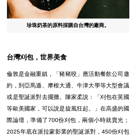
珍珠奶茶的原料採購自台灣的廠商。
台灣刈包，世界美食
倫敦是金融重鎮，「豬豬咬」應活動餐飲公司邀
約，到亞馬遜、摩根大通、牛津大學等大型會議
或是聖誕派對去擺攤。陳家柔說：「刈包在英國
等歐美國家，可以說是旋風狂起。」在高盛的國
際論壇，準備了700份刈包，兩個小時就賣光；
2025年底在派拉蒙影業的聖誕派對，450份刈包