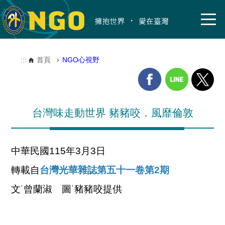
:::
首頁
NGO心視野
台灣味走動世界 豬豬咬．風靡倫敦
中華民國115年3月3日
轉載自
台灣光華雜誌第五十一卷第2期
文˙曾蘭淑 圖˙豬豬咬提供