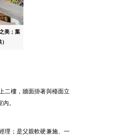
之美；葉
供）
上二樓，牆面掛著與檯面立
室內。
經理；是父親軟硬兼施、一