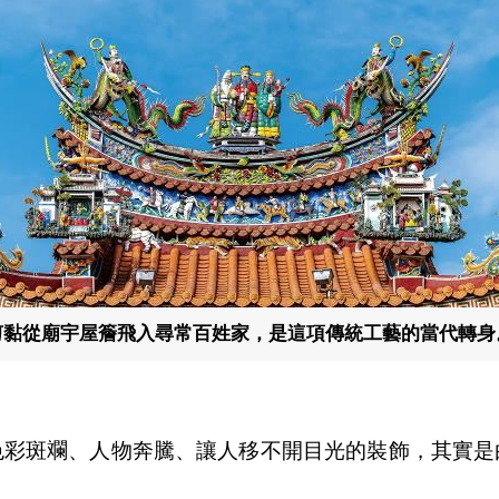
剪黏從廟宇屋簷飛入尋常百姓家，是這項傳統工藝的當代轉身
色彩斑斕、人物奔騰、讓人移不開目光的裝飾，其實是