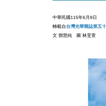
中華民國115年6月9日
轉載自
台灣光華雜誌第五十
文˙鄧慧純 圖˙林旻萱