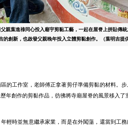
與父親葉進祿同心投入廟宇剪黏工藝，一起在屋脊上拼貼傳統
吉的創新，也啟發父親晚年投入立體剪黏創作。（葉明吉提
南區的工作室，老師傅正拿著剪仔準備剪黏的材料。步
祿歷年創作的剪黏作品，彷彿將寺廟屋脊的風景移入了
，年輕時並無意繼承家業，而是在外闖蕩，還當到工務