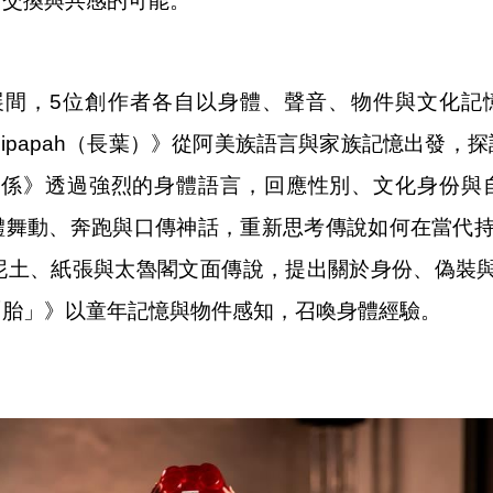
、交換與共感的可能。
策展間，5位創作者各自以身體、聲音、物件與文化記憶
宇均《Cipapah（長葉）》從阿美族語言與家族記憶出
關係》透過強烈的身體語言，回應性別、文化身份與自我認
舞動、奔跑與口傳神話，重新思考傳說如何在當代持續流動
合泥土、紙張與太魯閣文面傳說，提出關於身份、偽裝與生存
「胎」》以童年記憶與物件感知，召喚身體經驗。