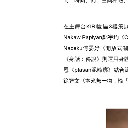
同一時間、同一空間相遇
在主舞台KIRI園區3樓
Nakaw Papiyan鄭
Naceku何晏妤《開放式
《身話：傳說》則運用身體
恩《ptasan泥輪廓》結
徐智文《本來無一物，輪