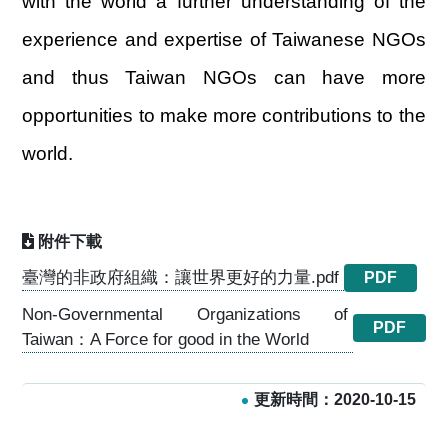
with the world a further understanding of the
experience and expertise of Taiwanese NGOs
and thus Taiwan NGOs can have more
opportunities to make more contributions to the
world.
附件下載
臺灣的非政府組織：讓世界更好的力量.pdf
PDF
Non-Governmental Organizations of
PDF
Taiwan：A Force for good in the World
更新時間：2020-10-15